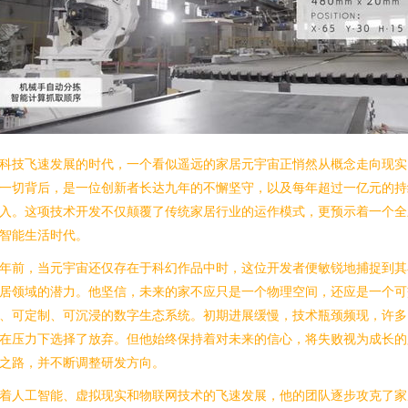
科技飞速发展的时代，一个看似遥远的家居元宇宙正悄然从概念走向现实
一切背后，是一位创新者长达九年的不懈坚守，以及每年超过一亿元的持
入。这项技术开发不仅颠覆了传统家居行业的运作模式，更预示着一个全
智能生活时代。
年前，当元宇宙还仅存在于科幻作品中时，这位开发者便敏锐地捕捉到其
居领域的潜力。他坚信，未来的家不应只是一个物理空间，还应是一个可
、可定制、可沉浸的数字生态系统。初期进展缓慢，技术瓶颈频现，许多
在压力下选择了放弃。但他始终保持着对未来的信心，将失败视为成长的
之路，并不断调整研发方向。
着人工智能、虚拟现实和物联网技术的飞速发展，他的团队逐步攻克了家