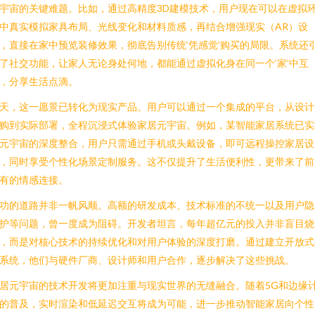
宇宙的关键难题。比如，通过高精度3D建模技术，用户现在可以在虚拟
中真实模拟家具布局、光线变化和材料质感，再结合增强现实（AR）设
，直接在家中预览装修效果，彻底告别传统‘凭感觉’购买的局限。系统还
了社交功能，让家人无论身处何地，都能通过虚拟化身在同一个‘家’中互
，分享生活点滴。
天，这一愿景已转化为现实产品。用户可以通过一个集成的平台，从设计
购到实际部署，全程沉浸式体验家居元宇宙。例如，某智能家居系统已实
元宇宙的深度整合，用户只需通过手机或头戴设备，即可远程操控家居设
，同时享受个性化场景定制服务。这不仅提升了生活便利性，更带来了前
有的情感连接。
功的道路并非一帆风顺。高额的研发成本、技术标准的不统一以及用户隐
护等问题，曾一度成为阻碍。开发者坦言，每年超亿元的投入并非盲目烧
，而是对核心技术的持续优化和对用户体验的深度打磨。通过建立开放式
系统，他们与硬件厂商、设计师和用户合作，逐步解决了这些挑战。
居元宇宙的技术开发将更加注重与现实世界的无缝融合。随着5G和边缘
的普及，实时渲染和低延迟交互将成为可能，进一步推动智能家居向个性